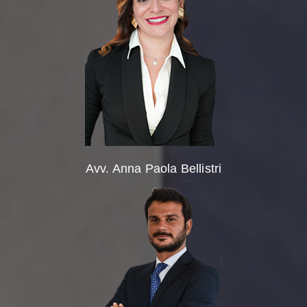
Avv. Anna Paola Bellistri