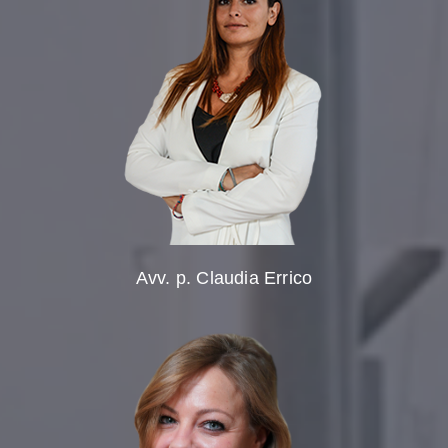
Avv. p. Claudia Errico