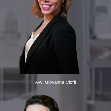
Avv. Giovanna Cioffi