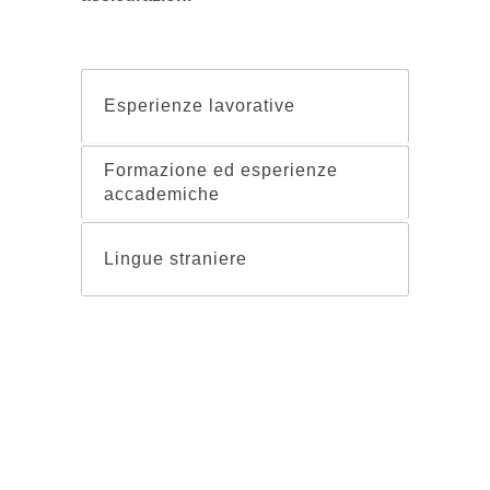
Esperienze lavorative
Formazione ed esperienze
accademiche
Lingue straniere
E F G M | Napoli – Roma – Milano |
Privacy
–
Cookies