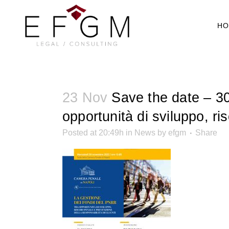
HO
23 Nov
Save the date – 30 
opportunità di sviluppo, ri
Posted at 20:49h
in
News
by
efgm
Share