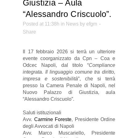
Giustizia – Aula
“Alessandro Criscuolo”.
Posted at 11:38h
in
News
by
efgm
Share
Il 17 febbraio 2026 si terrà un ulteriore
evente coorganizzato da Cpn – Coa e
Odcec Napoli, dal titolo “
Compliance
integrata. Il linguaggio comune tra diritto,
impresa e sostenibilità
”, che si terrà
presso la Camera Penale di Napoli, nel
Nuovo Palazzo di Giustizia, aula
“Alessandro Criscuolo”.
Saluti istituzionali
Avv.
Carmine Foreste
, Presidente Ordine
degli Avvocati di Napoli
Avv. Marco Muscariello, Presidente