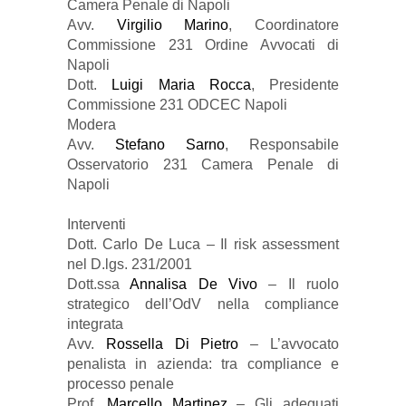
Camera Penale di Napoli
Avv.
Virgilio Marino
, Coordinatore
Commissione 231 Ordine Avvocati di
Napoli
Dott.
Luigi Maria Rocca
, Presidente
Commissione 231 ODCEC Napoli
Modera
Avv.
Stefano Sarno
, Responsabile
Osservatorio 231 Camera Penale di
Napoli
Interventi
Dott. Carlo De Luca – Il risk assessment
nel D.lgs. 231/2001
Dott.ssa
Annalisa De Vivo
– Il ruolo
strategico dell’OdV nella compliance
integrata
Avv.
Rossella Di Pietro
– L’avvocato
penalista in azienda: tra compliance e
processo penale
Prof.
Marcello Martinez
– Gli adeguati