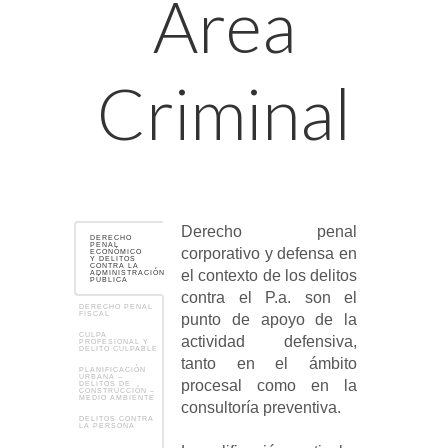
Area
Criminal
Derecho penal
DERECHO
PENAL
corporativo y defensa en
ECONÓMICO
Y DELITOS
CONTRA LA
el contexto de los delitos
ADMINISTRACIÓN
PÚBLICA
contra el P.a. son el
DERECHO PENAL
FISCAL
punto de apoyo de la
CULPA
actividad defensiva,
PROFESIONAL Y
DELITO CULPABLE
tanto en el ámbito
PLANIFICACIÓN
URBANA –
procesal como en la
DELITOS DE
CONSTRUCCIÓN –
MEDIO AMBIENTE
consultoría preventiva.
DELITOS CONTRA
LA PERSONA