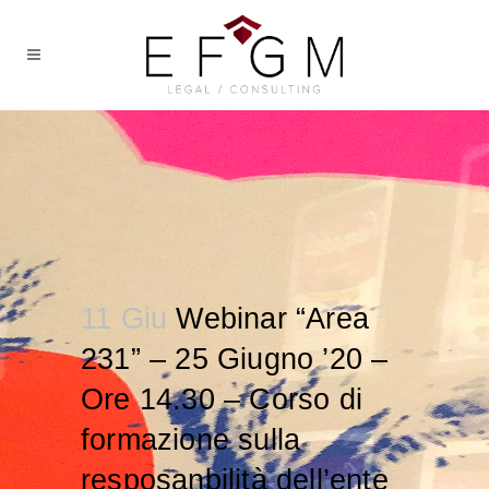
11 Giu
Webinar “Area
231” – 25 Giugno ’20 –
Ore 14.30 – Corso di
formazione sulla
resposanbilità dell’ente