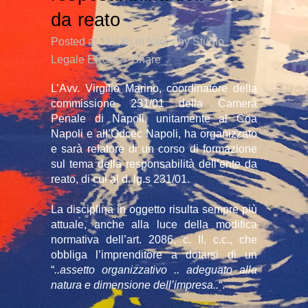
da reato
Posted at 11:18h
in
News
by
Studio
Legale EFGM
Share
L’Avv. Virgilio Marino, coordinatore della
commissione 231/01 della Camera
Penale di Napoli, unitamente al Coa
Napoli e all’Odcec Napoli, ha organizzato
e sarà relatore di un corso di formazione
sul tema della responsabilità dell’ente da
reato, di cui al d. lg.s 231/01.
La disciplina in oggetto risulta sempre più
attuale, anche alla luce della modifica
normativa dell’art. 2086, c. II, c.c., che
obbliga l’imprenditore a dotarsi di un
“
..assetto organizzativo .. adeguato alla
natura e dimensione dell’impresa..
“.