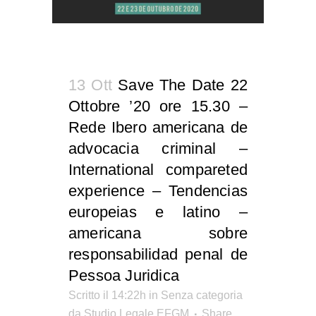
13 Ott
Save The Date 22
Ottobre ’20 ore 15.30 –
Rede Ibero americana de
advocacia criminal –
International compareted
experience – Tendencias
europeias e latino –
americana sobre
responsabilidad penal de
Pessoa Juridica
Scritto il 14:22h
in Senza categoria
da
Studio Legale EFGM
Share