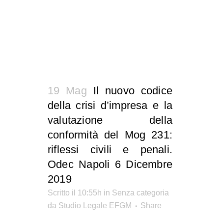
19 Mag
Il nuovo codice
della crisi d’impresa e la
valutazione della
conformità del Mog 231:
riflessi civili e penali.
Odec Napoli 6 Dicembre
2019
Scritto il 10:55h
in Senza categoria
da
Studio Legale EFGM
Share