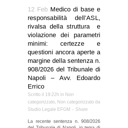
12 Feb
Medico di base e
responsabilità dell’ASL,
rivalsa della struttura e
violazione dei parametri
minimi: certezze e
questioni ancora aperte a
margine della sentenza n.
908/2026 del Tribunale di
Napoli – Avv. Edoardo
Errico
Scritto il 19:22h
in
Non
categorizzato
,
Non categorizzato
da
Studio Legale EFGM
Share
La recente sentenza n. 908/2026
del Tribunale di Napoli, in tema di