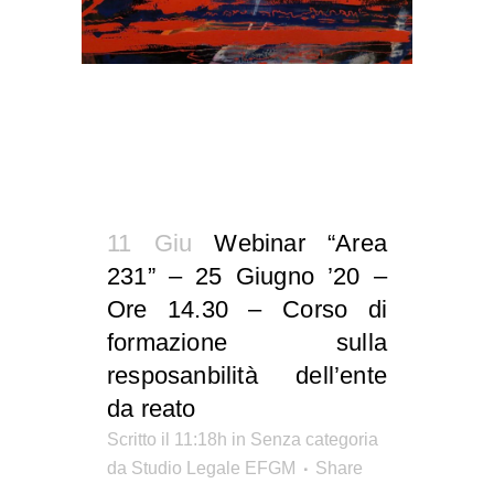
11 Giu
Webinar “Area
231” – 25 Giugno ’20 –
Ore 14.30 – Corso di
formazione sulla
resposanbilità dell’ente
da reato
Scritto il 11:18h
in Senza categoria
da
Studio Legale EFGM
Share