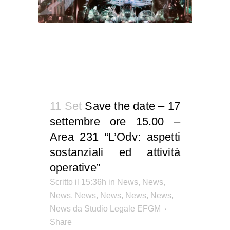
11 Set
Save the date – 17
settembre ore 15.00 –
Area 231 “L’Odv: aspetti
sostanziali ed attività
operative”
Scritto il 15:36h
in
News
,
News
,
News
,
News
,
News
,
News
,
News
,
News
da
Studio Legale EFGM
Share