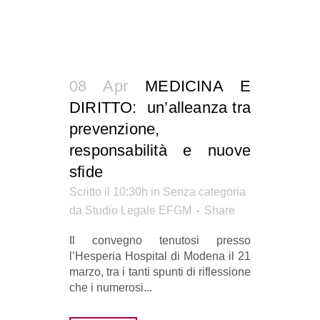
08 Apr
MEDICINA E
DIRITTO: un’alleanza tra
prevenzione,
responsabilità e nuove
sfide
Scritto il 10:30h
in Senza categoria
da
Studio Legale EFGM
Share
Il convegno tenutosi presso
l’Hesperia Hospital di Modena il 21
marzo, tra i tanti spunti di riflessione
che i numerosi...