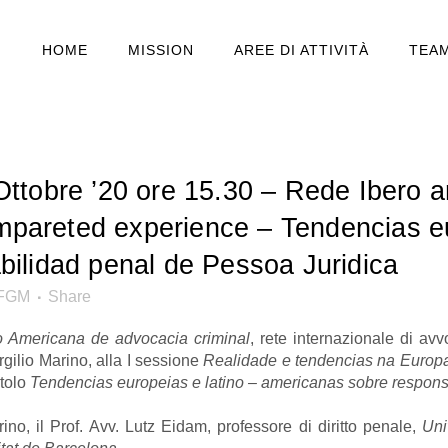
HOME
MISSION
AREE DI ATTIVITÀ
TEA
ttobre ’20 ore 15.30 – Rede Ibero 
ompareted experience – Tendencias eu
ilidad penal de Pessoa Juridica
EFGM
Share
o Americana de advocacia criminal
, rete internazionale di avvo
rgilio Marino, alla I sessione
Realidade e tendencias na Europ
itolo
Tendencias europeias e latino – americanas sobre respons
rino, il Prof. Avv. Lutz Eidam, professore di diritto penale,
Uni