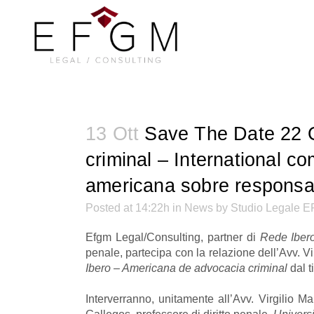
13 Ott
Save The Date 22 O
criminal – International c
americana sobre responsab
Posted at 14:22h
in
News
by
Studio Legale 
Efgm Legal/Consulting, partner di
Rede Iber
penale, partecipa con la relazione dell’Avv. Vi
Ibero – Americana de advocacia criminal
dal t
Interverranno, unitamente all’Avv. Virgilio Ma