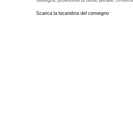
Gallegos, professore di diritto penale,
Universi
Scarica la locandina del convegno