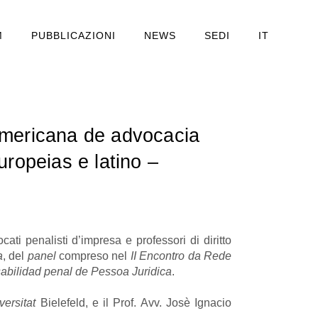
M
PUBBLICAZIONI
NEWS
SEDI
IT
americana de advocacia
ropeias e latino –
cati penalisti d’impresa e professori di diritto
a
, del
panel
compreso nel
II Encontro da Rede
abilidad penal de Pessoa Juridica
.
versitat
Bielefeld, e il Prof. Avv. Josè Ignacio