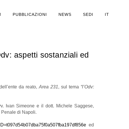
M
PUBBLICAZIONI
NEWS
SEDI
IT
v: aspetti sostanziali ed
 dell’ente da reato,
Area 231
, sul tema
“l’Odv:
’Avv. Ivan Simeone e il dott. Michele Saggese,
a Penale di Napoli.
p?MTID=t097d54b07dba75f0a507fba197df856e
ed