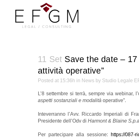
11 Set
Save the date – 17 
attività operative”
Posted at 15:36h
in
News
by
Studio Legale 
L’8 settembre si terrà, sempre via webinar, l
aspetti sostanziali e modalità
operative”.
Inteverranno l’Avv. Riccardo Imperiali di Fra
Presidente dell’Odv di
Harmont & Blaine S.p.a
Per partecipare alla sessione:
https://087