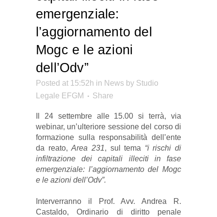
emergenziale:
l’aggiornamento del
Mogc e le azioni
dell’Odv”
Posted at 15:52h
in
News
by
Studio
Legale EFGM
Share
Il 24 settembre alle 15.00 si terrà, via
webinar, un’ulteriore sessione del corso di
formazione sulla responsabilità dell’ente
da reato,
Area 231
, sul tema
“i rischi di
infiltrazione dei capitali illeciti in fase
emergenziale: l’aggiornamento del Mogc
e le azioni dell’Odv”.
Interverranno il Prof. Avv. Andrea R.
Castaldo, Ordinario di diritto penale