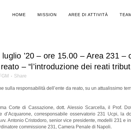
HOME
MISSION
AREE DI ATTIVITÀ
TEA
luglio ’20 – ore 15.00 – Area 231 – 
reato – “l’introduzione dei reati tribu
EFGM
Share
ne sulla responsabilità dell’ente da reato, su un attualissimo t
ma Corte di Cassazione, dott. Alessio Scarcella, il Prof. Dott
tore d’Acquarone, corresponsabile osservatorio 231 Ucpi, la d
. Antonio Cristodoro, senior vice presidente, modelli 231 e in
coordinatore commissione 231, Camera Penale di Napoli.