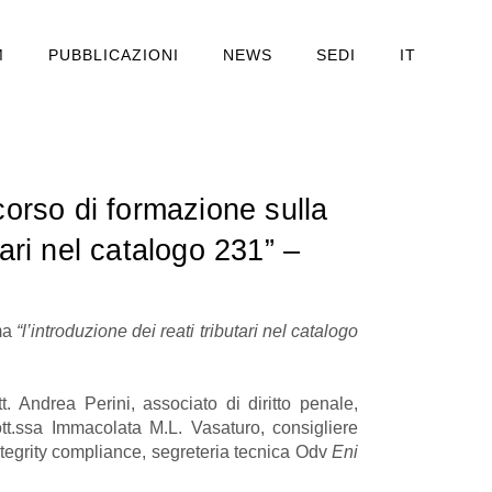
M
PUBBLICAZIONI
NEWS
SEDI
IT
corso di formazione sulla
tari nel catalogo 231” –
ema
“l’introduzione dei reati tributari nel catalogo
. Andrea Perini, associato di diritto penale,
ott.ssa Immacolata M.L. Vasaturo, consigliere
tegrity compliance, segreteria tecnica Odv
Eni