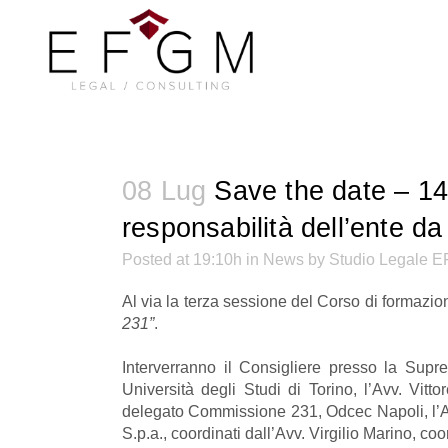
08 Lug
Save the date – 14 
responsabilità dell’ente da 
Posted at 19:10h
in
News
by
Studio Legale 
Al via la terza sessione del Corso di formazio
231”
.
Interverranno il Consigliere presso la Supre
Università degli Studi di Torino, l’Avv. Vit
delegato Commissione 231, Odcec Napoli, l’Avv
S.p.a., coordinati dall’Avv. Virgilio Marino, 