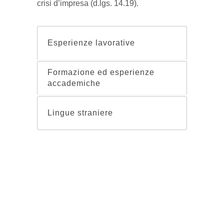
crisi d’impresa (d.lgs. 14.19).
Esperienze lavorative
Formazione ed esperienze
accademiche
Lingue straniere
E F G M | Napoli – Roma – Milano |
Privacy
–
Cookies